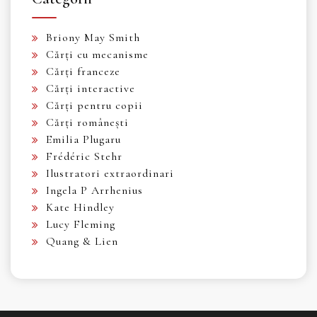
Briony May Smith
Cărți cu mecanisme
Cărți franceze
Cărți interactive
Cărți pentru copii
Cărți românești
Emilia Plugaru
Frédéric Stehr
Ilustratori extraordinari
Ingela P Arrhenius
Kate Hindley
Lucy Fleming
Quang & Lien