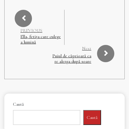
PREVIOUS
Ella, fetița care culege
a lumină
Next
Puiul de căprioară ca
re alerga după soare
Caută
Caută