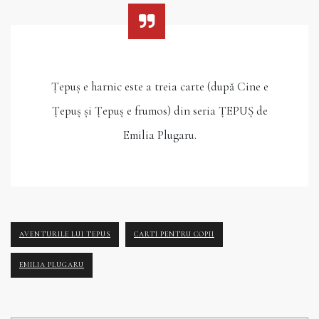
Țepuș e harnic este a treia carte (după Cine e
Țepuș și Țepuș e frumos) din seria ȚEPUȘ de
Emilia Plugaru.
AVENTURILE LUI TEPUS
CARTI PENTRU COPII
EMILIA PLUGARU