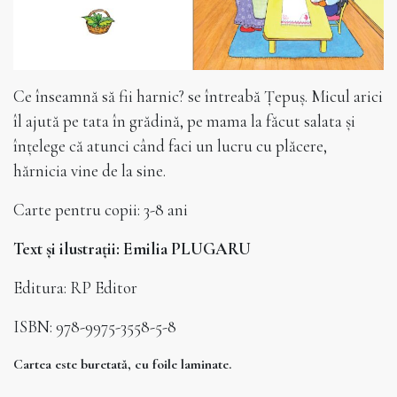
Ce înseamnă să fii harnic? se întreabă Țepuș. Micul arici
îl ajută pe tata în grădină, pe mama la făcut salata și
înțelege că atunci când faci un lucru cu plăcere,
hărnicia vine de la sine.
Carte pentru copii: 3-8 ani
Text și ilustrații: Emilia PLUGARU
Editura: RP Editor
ISBN: 978-9975-3558-5-8
Cartea este buretată, cu foile laminate.