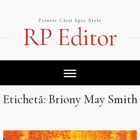
Skip
to
content
Printre Cărți Spre Stele
RP Editor
Etichetă:
Briony May Smith