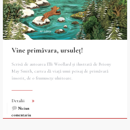
Vine primăvara, ursuleț!
Scrisă de autoarea Elli Woollard și ilustrată de Briony
May Smith, cartea dă viață unui peisaj de primăvară
însorit, de o frumusețe uluitoare.
Detalii
Niciun
comentariu