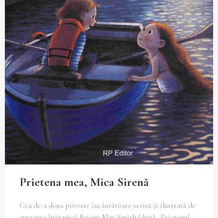
Prietena mea, Mica Sirenă
Cea de-a doua poveste încântătoare scrisă și ilustrată de
autoarea britanică Briony May Smith (după „Prietenul