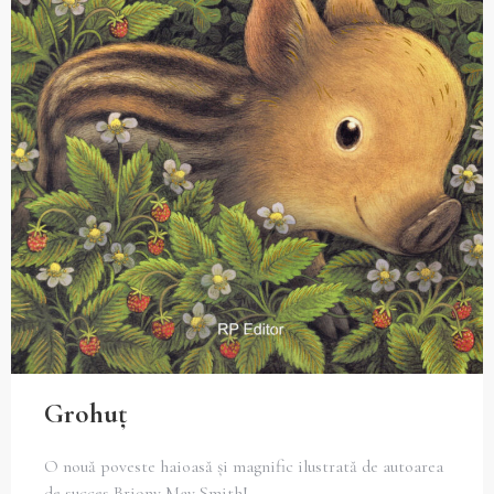
Grohuţ
O nouă poveste haioasă și magnific ilustrată de autoarea
de succes Briony May Smith!