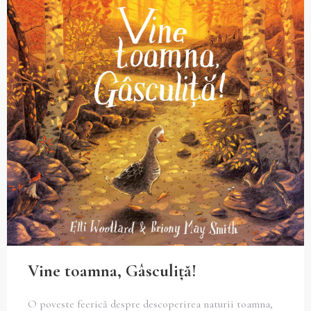
Vine toamna, Gâsculiţă!
O poveste feerică despre descoperirea naturii toamna,