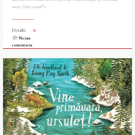
meu, Unicornul”).
Detalii
Niciun
comentariu