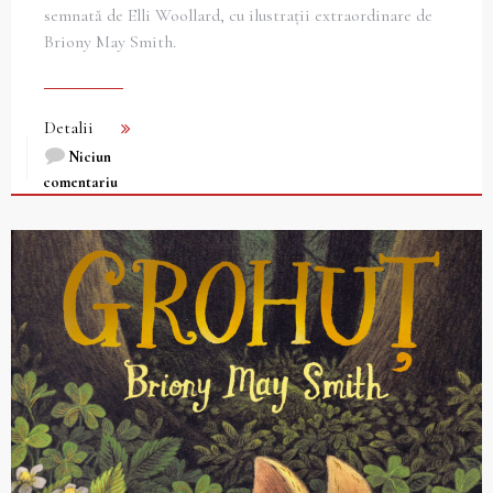
semnată de Elli Woollard, cu ilustrații extraordinare de
Briony May Smith.
Detalii
Niciun
comentariu