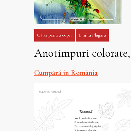
Cărți pentru copii
Emilia Plugaru
Anotimpuri colorate,
Cumpără în România