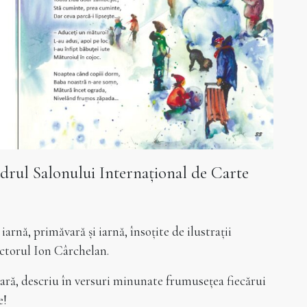
rul Salonului Internațional de Carte
rnă, primăvară și iarnă, însoțite de ilustrații
pictorul Ion Cârchelan.
vară, descriu în versuri minunate frumusețea fiecărui
e!