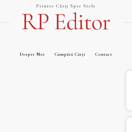
Printre Cărți Spre Stele
RP Editor
Despre Noi
Cumpără Cărți
Contact