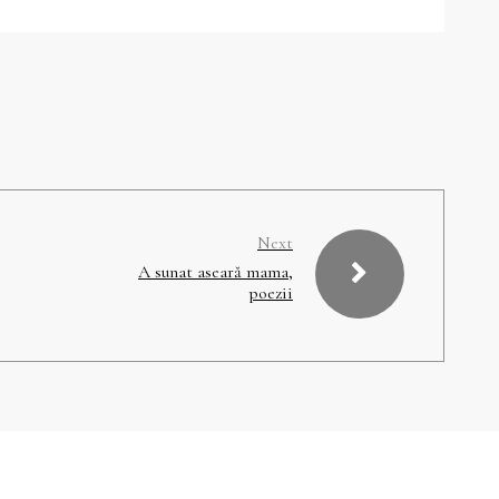
Next
A sunat aseară mama,
poezii
Editură de carte românească